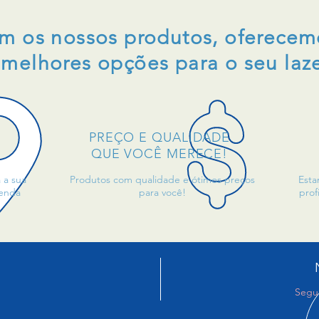
om
os nossos produtos, oferecem
melhores opções para o seu laze
PREÇO E QUALIDADE
QUE VOCÊ MERECE!
 a sua
Produtos com qualidade e ótimos preços
Esta
venda
para você!
prof
Segun