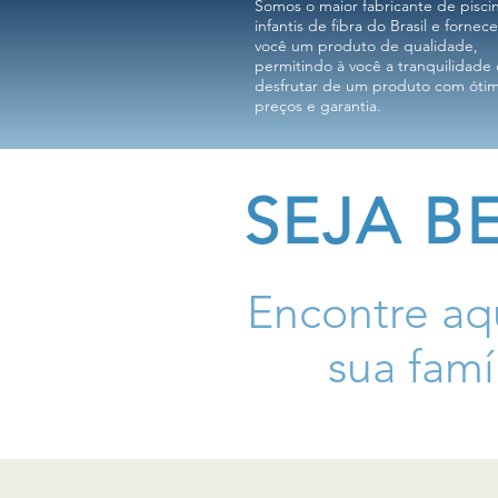
Somos o maior fabricante de pisci
infantis de fibra do Brasil e forne
você um produto de qualidade,
permitindo à você a tranquilidade
desfrutar de um produto com óti
preços e garantia.
SEJA B
Encontre aqu
sua famí