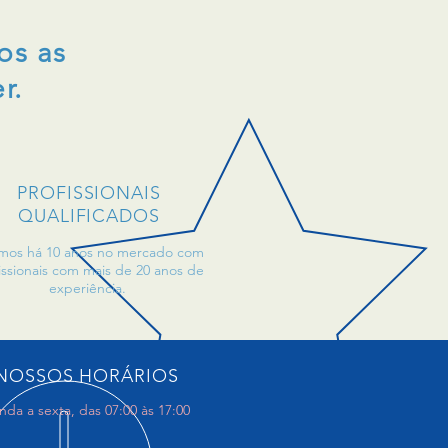
os as
r.
PROFISSIONAIS
QUALIFICADOS
mos há 10 anos no mercado com
issionais com mais de 20 anos de
experiência.
NOSSOS HORÁRIOS
da a sexta, das 07:00 às 17:00