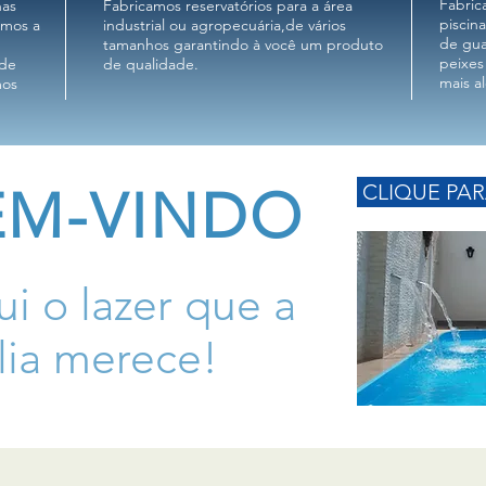
Fabric
nas
Fabricamos reservatórios para a área
piscin
cemos a
industrial ou agropecuária,de vários
de gua
tamanhos garantindo à você um produto
peixes 
 de
de qualidade.
mais a
mos
EM-VINDO
CLIQUE PA
i o lazer que a
lia merece!