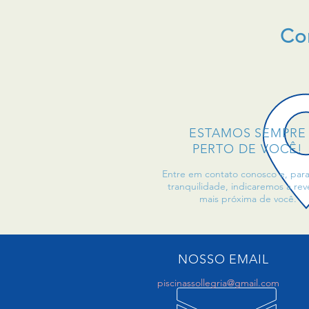
C
ESTAMOS SEMPRE
PERTO DE VOCÊ!
Entre em contato conosco e, para
tranquilidade, indicaremos a re
mais próxima de você.
NOSSO EMAIL
piscinassollegria@gmail.com