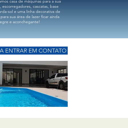
amos casa de máquinas para a sua
a, escorregadores, cascatas, base
rda-sol e uma linha decorativa de
para sua área de lazer ficar ainda
legre e aconchegante!
RA ENTRAR EM CONTATO